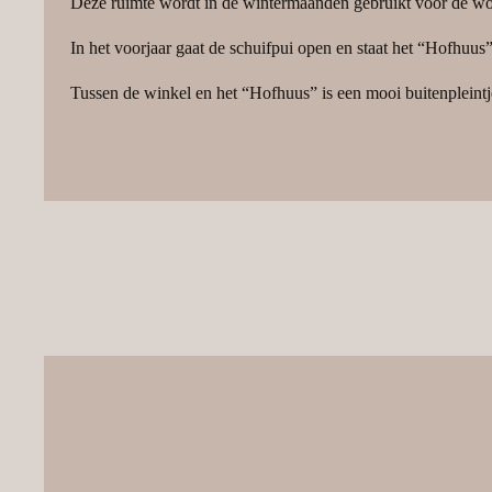
Deze ruimte wordt in de wintermaanden gebruikt voor de w
In het voorjaar gaat de schuifpui open en staat het “Hofhuus
Tussen de winkel en het “Hofhuus” is een mooi buitenpleintje