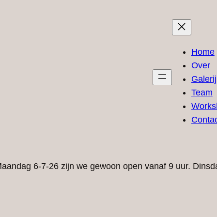
Home
Over
Galerij
Team
Works
Contac
. Maandag 6-7-26 zijn we gewoon open vanaf 9 uur. Dinsda